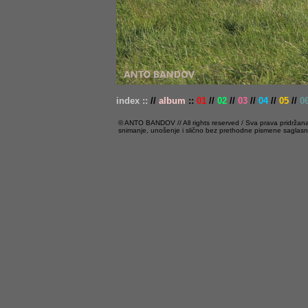
index ::
//
album
::
01
//
02
//
03
//
04
//
05
//
0
© ANTO BANDOV // All rights reserved / Sva prava pridržana // 
snimanje, unošenje i slično bez prethodne pismene saglasno