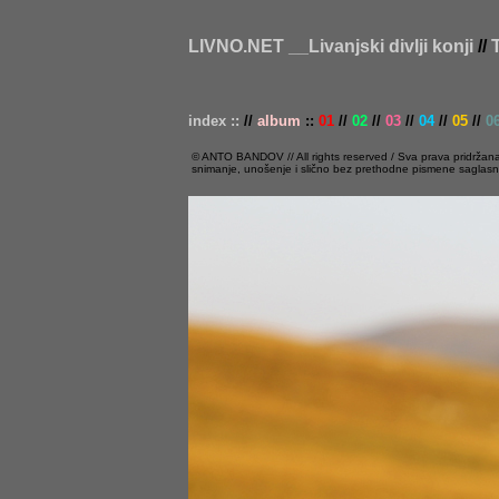
LIVNO.NET __Livanjski divlji konji
//
T
index ::
//
album
::
01
//
02
//
03
//
04
//
05
//
0
© ANTO BANDOV // All rights reserved / Sva prava pridržana // 
snimanje, unošenje i slično bez prethodne pismene saglasno