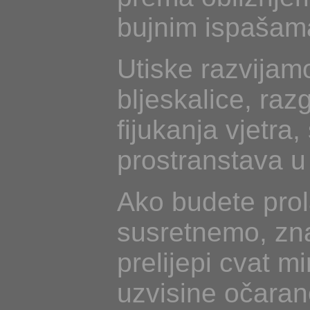
bujnim ispašam
Utiske razvijam
bljeskalice, razg
fijukanja vjetra,
prostranstava u
Ako budete prol
susretnemo, zna
prelijepi cvat m
uzvisine očara