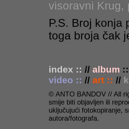
visoravni Krug,
P.S. Broj konja
toga broja čak 
index ::
//
album
:
video ::
//
art ::
//
k
© ANTO BANDOV // All righ
smije biti objavljen ili rep
uključujući fotokopiranje,
autora/fotografa.