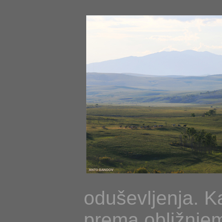
oduševljenja. Ka
prema obližnjem