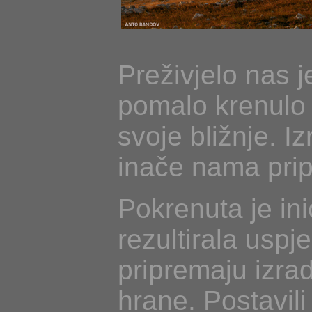
Preživjelo nas 
pomalo krenulo n
svoje bližnje. I
inače nama prip
Pokrenuta je ini
rezultirala usp
pripremaju izrad
hrane. Postavil