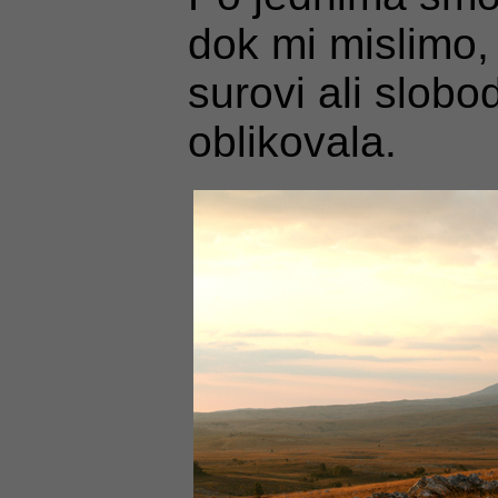
dok mi mislimo,
surovi ali slobo
oblikovala.