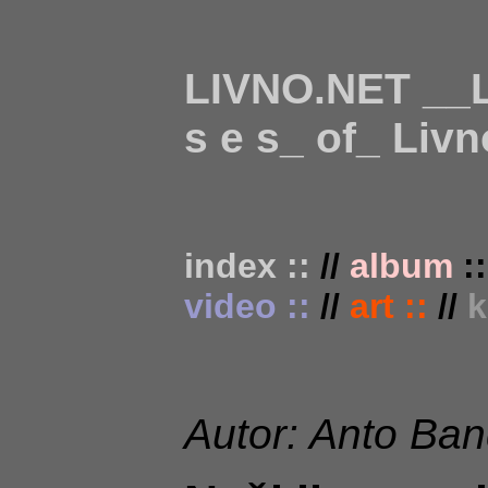
LIVNO.NET __Li
s e s_ of_ Livn
index ::
//
album
:
video ::
//
art ::
//
k
Autor: Anto Ba