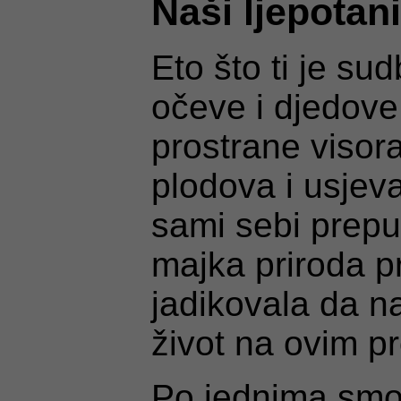
Naši ljepotan
Eto što ti je sud
očeve i djedove,
prostrane visora
plodova i usjeva
sami sebi prepu
majka priroda pri
jadikovala da n
život na ovim p
Po jednima smo 