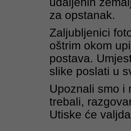
udaljenih zemal
za opstanak.
Zaljubljenici fo
oštrim okom upij
postava. Umjest
slike poslati u sv
Upoznali smo i 
trebali, razgova
Utiske će valjd