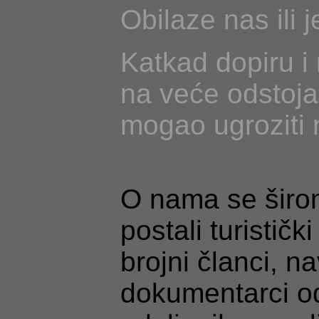
Obilaze nas ili 
Katkad dopiru i 
na veće odstojan
mogao ugroziti 
O nama se širom
postali turistič
brojni članci, n
dokumentarci od 